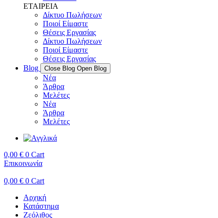
ΕΤΑΙΡΕΙΑ
Δίκτυο Πωλήσεων
Ποιοί Είμαστε
Θέσεις Εργασίας
Δίκτυο Πωλήσεων
Ποιοί Είμαστε
Θέσεις Εργασίας
Blog
Close Blog
Open Blog
Νέα
Άρθρα
Μελέτες
Νέα
Άρθρα
Μελέτες
0,00
€
0
Cart
Επικοινωνία
0,00
€
0
Cart
Αρχική
Κατάστημα
Ζεόλιθος