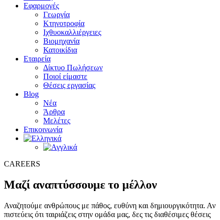
Εφαρμογές
Γεωργία
Κτηνοτροφία
Ιχθυοκαλλιέργειες
Βιομηχανία
Κατοικίδια
Εταιρεία
Δίκτυο Πωλήσεων
Ποιοί είμαστε
Θέσεις εργασίας
Blog
Νέα
Άρθρα
Μελέτες
Επικοινωνία
CAREERS
Μαζί αναπτύσσουμε το μέλλον
Αναζητούμε ανθρώπους με πάθος, ευθύνη και δημιουργικότητα. Αν
πιστεύεις ότι ταιριάζεις στην ομάδα μας, δες τις διαθέσιμες θέσεις