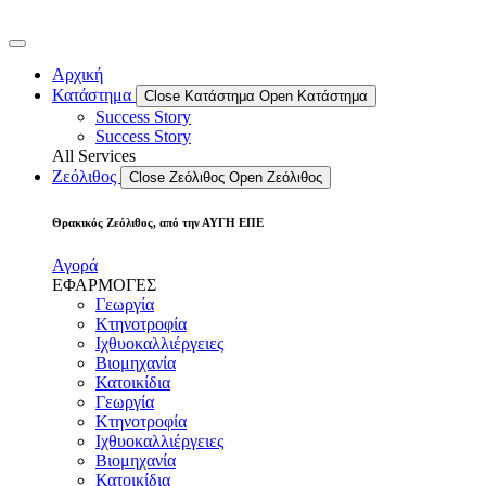
Αρχική
Κατάστημα
Close Κατάστημα
Open Κατάστημα
Success Story
Success Story
All Services
Ζεόλιθος
Close Ζεόλιθος
Open Ζεόλιθος
Θρακικός Ζεόλιθος, από την ΑΥΓΗ ΕΠΕ
Αγορά
ΕΦΑΡΜΟΓΕΣ
Γεωργία
Κτηνοτροφία
Ιχθυοκαλλιέργειες
Βιομηχανία
Κατοικίδια
Γεωργία
Κτηνοτροφία
Ιχθυοκαλλιέργειες
Βιομηχανία
Κατοικίδια